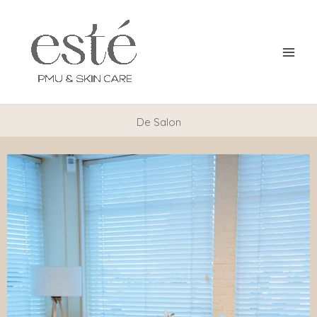
Ga
naar
de
inhoud
De Salon